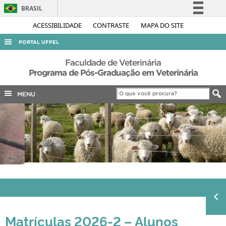
BRASIL
Simplifique!
ACESSIBILIDADE
CONTRASTE
MAPA DO SITE
Comunica BR
PORTAL UFPEL
Participe
ACESSO À INFORMAÇÃO
Faculdade de Veterinária
Acesso à informação
Programa de Pós-Graduação em Veterinária
AUDITORIA
Legislação
MENU
COBALTO
Canais
CONCURSOS
EDITAIS
INTERNACIONAL
OUVIDORIA
PORTARIAS
TELEFONES
Matrículas 2026-2 – Alunos