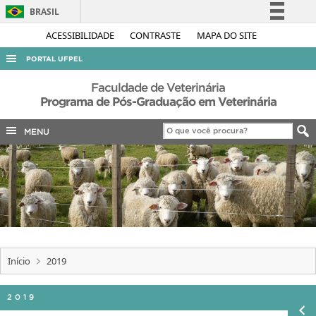
BRASIL
Simplifique!
ACESSIBILIDADE
CONTRASTE
MAPA DO SITE
Comunica BR
PORTAL UFPEL
Participe
ACESSO À INFORMAÇÃO
Faculdade de Veterinária
Acesso à informação
Programa de Pós-Graduação em Veterinária
AUDITORIA
Legislação
MENU
COBALTO
Canais
CONCURSOS
EDITAIS
INTERNACIONAL
OUVIDORIA
PORTARIAS
Início
2019
TELEFONES
2019