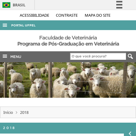
BRASIL
Simplifique!
ACESSIBILIDADE
CONTRASTE
MAPA DO SITE
Comunica BR
PORTAL UFPEL
Participe
ACESSO À INFORMAÇÃO
Faculdade de Veterinária
Acesso à informação
Programa de Pós-Graduação em Veterinária
AUDITORIA
Legislação
MENU
COBALTO
Canais
CONCURSOS
EDITAIS
INTERNACIONAL
OUVIDORIA
PORTARIAS
Início
2018
TELEFONES
2018