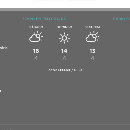
TEMPO EM PELOTAS, RS
RÁDIO F
SÁBADO
DOMINGO
SEGUNDA
ária
16
14
13
4
4
4
Fonte: CPPMet / UFPel
l