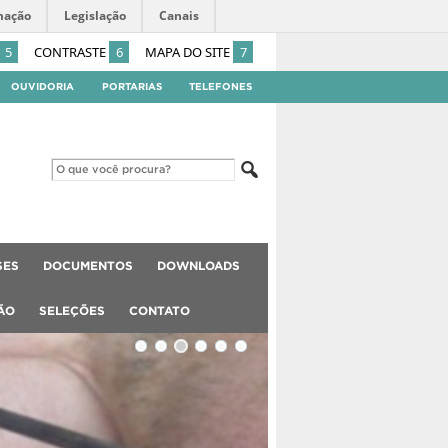
mação
Legislação
Canais
5
CONTRASTE
6
MAPA DO SITE
7
OUVIDORIA
PORTARIAS
TELEFONES
SES
DOCUMENTOS
DOWNLOADS
ÃO
SELEÇÕES
CONTATO