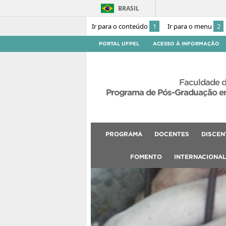
BRASIL
Ir para o conteúdo
1
Ir para o menu
2
PORTAL UFPEL
ACESSO À INFORMAÇÃO
Faculdade d
Programa de Pós-Graduação em
PROGRAMA
DOCENTES
DISCEN
FOMENTO
INTERNACIONA