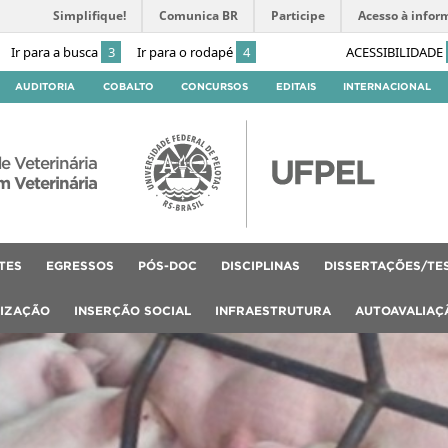
Simplifique!
Comunica BR
Participe
Acesso à infor
Ir para a busca
3
Ir para o rodapé
4
ACESSIBILIDADE
AUDITORIA
COBALTO
CONCURSOS
EDITAIS
INTERNACIONAL
e Veterinária
 Veterinária
TES
EGRESSOS
PÓS-DOC
DISCIPLINAS
DISSERTAÇÕES/TE
LIZAÇÃO
INSERÇÃO SOCIAL
INFRAESTRUTURA
AUTOAVALIAÇ