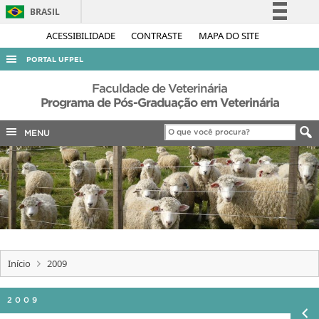
BRASIL
Simplifique!
ACESSIBILIDADE
CONTRASTE
MAPA DO SITE
Comunica BR
PORTAL UFPEL
Participe
ACESSO À INFORMAÇÃO
Faculdade de Veterinária
Acesso à informação
Programa de Pós-Graduação em Veterinária
AUDITORIA
Legislação
MENU
COBALTO
Canais
CONCURSOS
EDITAIS
INTERNACIONAL
OUVIDORIA
PORTARIAS
Início
2009
TELEFONES
2009