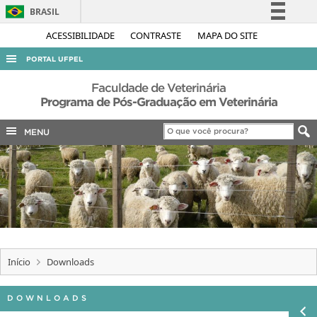
BRASIL
Simplifique!
ACESSIBILIDADE
CONTRASTE
MAPA DO SITE
Comunica BR
PORTAL UFPEL
Participe
ACESSO À INFORMAÇÃO
Faculdade de Veterinária
Acesso à informação
Programa de Pós-Graduação em Veterinária
AUDITORIA
Legislação
MENU
COBALTO
Canais
CONCURSOS
EDITAIS
INTERNACIONAL
OUVIDORIA
PORTARIAS
Início
Downloads
TELEFONES
DOWNLOADS