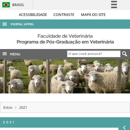
BRASIL
Simplifique!
ACESSIBILIDADE
CONTRASTE
MAPA DO SITE
Comunica BR
PORTAL UFPEL
Participe
ACESSO À INFORMAÇÃO
Faculdade de Veterinária
Acesso à informação
Programa de Pós-Graduação em Veterinária
AUDITORIA
Legislação
MENU
COBALTO
Canais
CONCURSOS
EDITAIS
INTERNACIONAL
OUVIDORIA
PORTARIAS
Início
2021
TELEFONES
2021