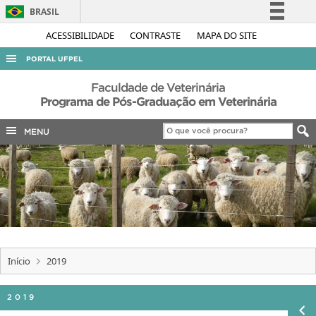
BRASIL
Simplifique!
ACESSIBILIDADE
CONTRASTE
MAPA DO SITE
Comunica BR
PORTAL UFPEL
Participe
ACESSO À INFORMAÇÃO
Faculdade de Veterinária
Acesso à informação
Programa de Pós-Graduação em Veterinária
AUDITORIA
Legislação
MENU
COBALTO
Canais
CONCURSOS
EDITAIS
INTERNACIONAL
OUVIDORIA
PORTARIAS
Início
2019
TELEFONES
2019