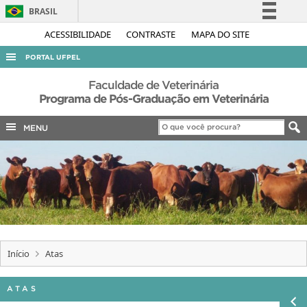
BRASIL
Simplifique!
ACESSIBILIDADE
CONTRASTE
MAPA DO SITE
Comunica BR
PORTAL UFPEL
Participe
ACESSO À INFORMAÇÃO
Faculdade de Veterinária
Acesso à informação
Programa de Pós-Graduação em Veterinária
AUDITORIA
Legislação
MENU
COBALTO
Canais
CONCURSOS
EDITAIS
INTERNACIONAL
OUVIDORIA
PORTARIAS
Início
Atas
TELEFONES
ATAS