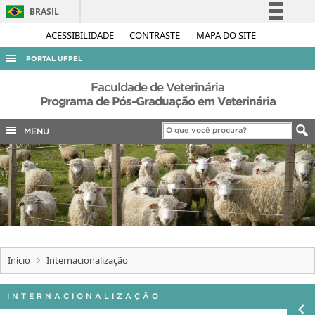
BRASIL
Simplifique!
ACESSIBILIDADE
CONTRASTE
MAPA DO SITE
Comunica BR
PORTAL UFPEL
Participe
ACESSO À INFORMAÇÃO
Faculdade de Veterinária
Acesso à informação
Programa de Pós-Graduação em Veterinária
AUDITORIA
Legislação
MENU
COBALTO
Canais
CONCURSOS
EDITAIS
INTERNACIONAL
OUVIDORIA
PORTARIAS
Início
Internacionalização
TELEFONES
INTERNACIONALIZAÇÃO