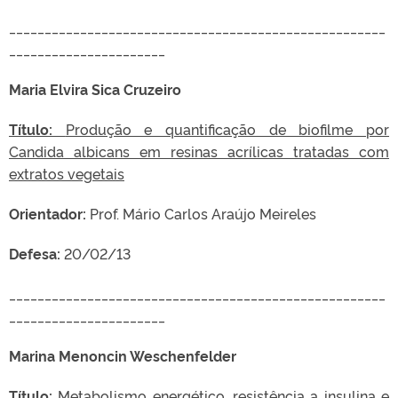
_____________________________________________________
______________________
Maria Elvira Sica Cruzeiro
Título:
Produção e quantificação de biofilme por
Candida albicans em resinas acrílicas tratadas com
extratos vegetais
Orientador:
Prof. Mário Carlos Araújo Meireles
Defesa:
20/02/13
_____________________________________________________
______________________
Marina Menoncin Weschenfelder
Título:
Metabolismo energético, resistência a insulina e