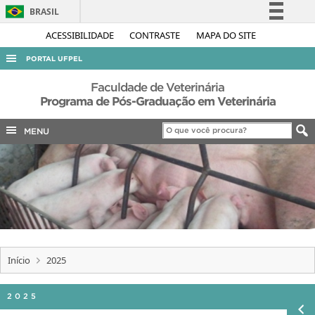
BRASIL
Simplifique!
ACESSIBILIDADE
CONTRASTE
MAPA DO SITE
Comunica BR
PORTAL UFPEL
Participe
ACESSO À INFORMAÇÃO
Faculdade de Veterinária
Acesso à informação
Programa de Pós-Graduação em Veterinária
AUDITORIA
Legislação
MENU
COBALTO
Canais
CONCURSOS
EDITAIS
INTERNACIONAL
OUVIDORIA
PORTARIAS
Início
2025
TELEFONES
2025