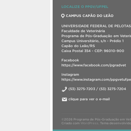
LOCALIZE O PPGV/UFPEL
CAMPUS CAPÃO DO LEÃO
UNIVERSIDADE FEDERAL DE PELOTAS
Faculdade de Veterinária
Programa de Pós-Graduação em Veterin
Campus Universitário, s/n - Prédio 1
Capão do Leão/RS
Caixa Postal 354 - CEP: 96010-900
Facebook
https://www.facebook.com/pgradvet
Instagram
https://www.instagram.com/ppgvetufpe
(53) 3275-7203 / (53) 3275-7204
clique para ver o e-mail
©2026 Programa de Pós-Graduação em Vete
Criado com
WordPress
.
Tema desenvolvid