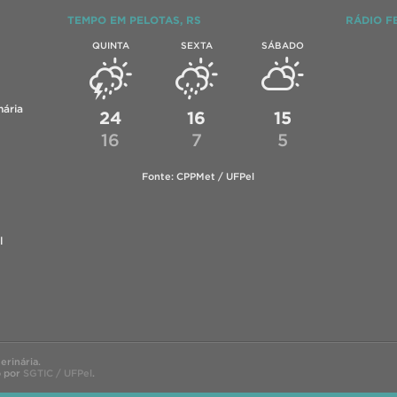
TEMPO EM PELOTAS, RS
RÁDIO F
QUINTA
SEXTA
SÁBADO
ária
24
16
15
16
7
5
Fonte: CPPMet / UFPel
l
rinária.
o por
SGTIC / UFPel
.