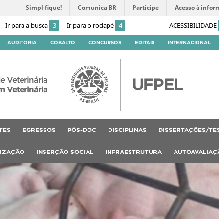
Simplifique!
Comunica BR
Participe
Acesso à infor
Ir para a busca
3
Ir para o rodapé
4
ACESSIBILIDADE
AUDITORIA
COBALTO
CONCURSOS
EDITAIS
INTERNACIONAL
e Veterinária
 Veterinária
TES
EGRESSOS
PÓS-DOC
DISCIPLINAS
DISSERTAÇÕES/TE
LIZAÇÃO
INSERÇÃO SOCIAL
INFRAESTRUTURA
AUTOAVALIAÇ