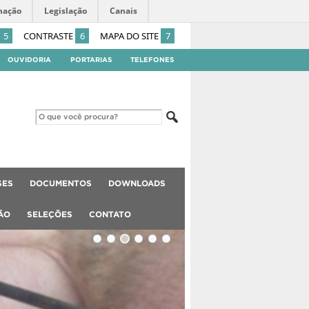
mação
Legislação
Canais
5
CONTRASTE
6
MAPA DO SITE
7
OUVIDORIA
PORTARIAS
TELEFONES
SES
DOCUMENTOS
DOWNLOADS
ÃO
SELEÇÕES
CONTATO