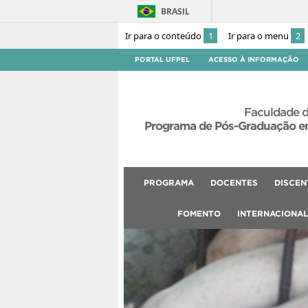
BRASIL
Ir para o conteúdo
1
Ir para o menu
2
PORTAL UFPEL
ACESSO À INFORMAÇÃO
Faculdade d
Programa de Pós-Graduação em
PROGRAMA
DOCENTES
DISCEN
FOMENTO
INTERNACIONA