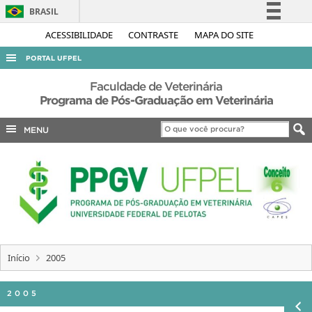
BRASIL
Simplifique!
ACESSIBILIDADE
CONTRASTE
MAPA DO SITE
Comunica BR
PORTAL UFPEL
Participe
ACESSO À INFORMAÇÃO
Faculdade de Veterinária
Acesso à informação
Programa de Pós-Graduação em Veterinária
AUDITORIA
Legislação
MENU
COBALTO
Canais
CONCURSOS
EDITAIS
INTERNACIONAL
OUVIDORIA
PORTARIAS
Início
2005
TELEFONES
2005