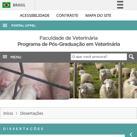
BRASIL
Simplifique!
ACESSIBILIDADE
CONTRASTE
MAPA DO SITE
Comunica BR
PORTAL UFPEL
Participe
ACESSO À INFORMAÇÃO
Faculdade de Veterinária
Acesso à informação
Programa de Pós-Graduação em Veterinária
AUDITORIA
Legislação
MENU
COBALTO
Canais
CONCURSOS
EDITAIS
INTERNACIONAL
OUVIDORIA
PORTARIAS
Início
Dissertações
TELEFONES
DISSERTAÇÕES