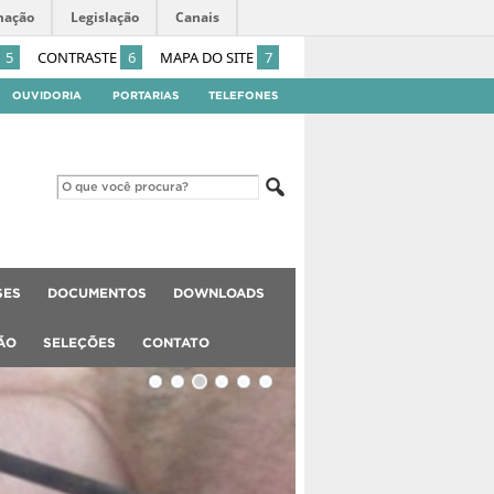
mação
Legislação
Canais
5
CONTRASTE
6
MAPA DO SITE
7
OUVIDORIA
PORTARIAS
TELEFONES
SES
DOCUMENTOS
DOWNLOADS
ÃO
SELEÇÕES
CONTATO