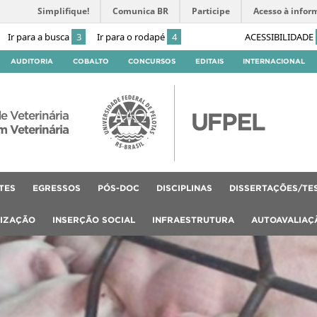
Simplifique!
Comunica BR
Participe
Acesso à infor
Ir para a busca
3
Ir para o rodapé
4
ACESSIBILIDADE
AUDITORIA
COBALTO
CONCURSOS
EDITAIS
INTERNACIONAL
e Veterinária
 Veterinária
TES
EGRESSOS
PÓS-DOC
DISCIPLINAS
DISSERTAÇÕES/TE
LIZAÇÃO
INSERÇÃO SOCIAL
INFRAESTRUTURA
AUTOAVALIAÇ