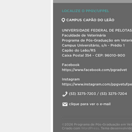
LOCALIZE O PPGV/UFPEL
CAMPUS CAPÃO DO LEÃO
UNIVERSIDADE FEDERAL DE PELOTAS
Faculdade de Veterinária
Programa de Pós-Graduação em Veterin
Campus Universitário, s/n - Prédio 1
Capão do Leão/RS
Caixa Postal 354 - CEP: 96010-900
Facebook
https://www.facebook.com/pgradvet
Instagram
https://www.instagram.com/ppgvetufpe
(53) 3275-7203 / (53) 3275-7204
clique para ver o e-mail
©2026 Programa de Pós-Graduação em Vete
Criado com
WordPress
.
Tema desenvolvid