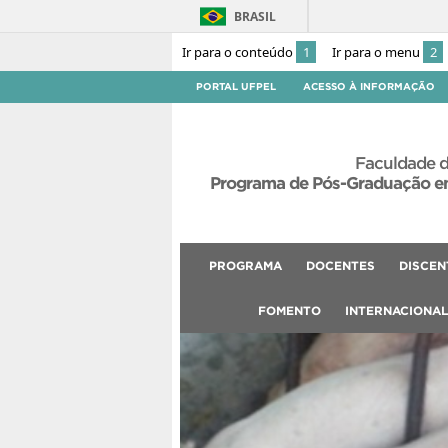
BRASIL
Ir para o conteúdo
1
Ir para o menu
2
PORTAL UFPEL
ACESSO À INFORMAÇÃO
Faculdade d
Programa de Pós-Graduação em
PROGRAMA
DOCENTES
DISCEN
FOMENTO
INTERNACIONA