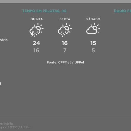
TEMPO EM PELOTAS, RS
RÁDIO F
QUINTA
SEXTA
SÁBADO
ária
24
16
15
16
7
5
Fonte: CPPMet / UFPel
l
rinária.
o por
SGTIC / UFPel
.