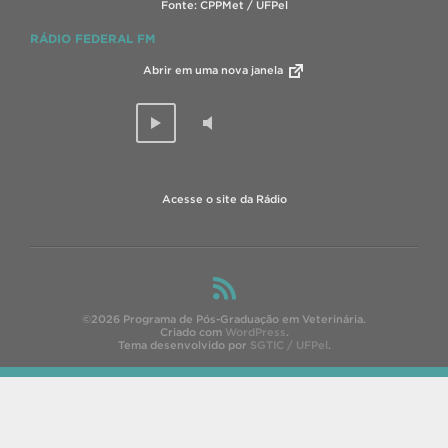
Fonte: CPPMet / UFPel
RÁDIO FEDERAL FM
Abrir em uma nova janela
Acesse o site da Rádio
©2026 Programa de Pós-Graduação em Veterinária.
Criado com
WordPress
.
Tema desenvolvido por
SGTIC / UFPel
.