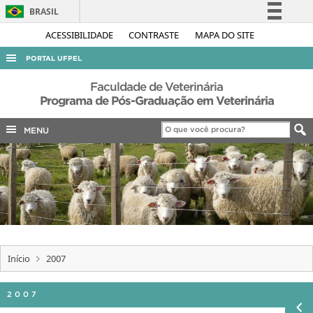
BRASIL
Simplifique!
ACESSIBILIDADE
CONTRASTE
MAPA DO SITE
Comunica BR
PORTAL UFPEL
Participe
ACESSO À INFORMAÇÃO
Faculdade de Veterinária
Acesso à informação
Programa de Pós-Graduação em Veterinária
AUDITORIA
Legislação
MENU
COBALTO
Canais
CONCURSOS
EDITAIS
INTERNACIONAL
OUVIDORIA
PORTARIAS
Início
2007
TELEFONES
2007