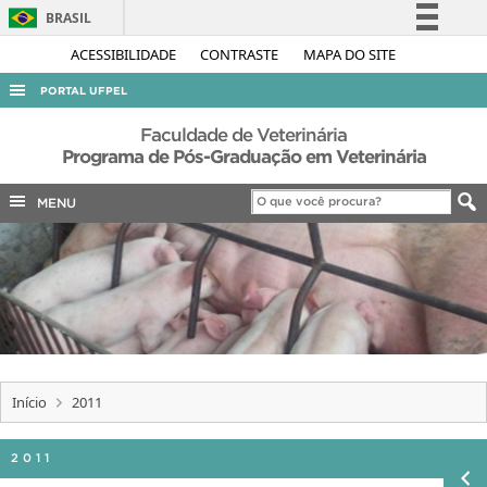
BRASIL
Simplifique!
ACESSIBILIDADE
CONTRASTE
MAPA DO SITE
Comunica BR
PORTAL UFPEL
Participe
ACESSO À INFORMAÇÃO
Faculdade de Veterinária
Acesso à informação
Programa de Pós-Graduação em Veterinária
AUDITORIA
Legislação
MENU
COBALTO
Canais
CONCURSOS
EDITAIS
INTERNACIONAL
OUVIDORIA
PORTARIAS
Início
2011
TELEFONES
2011