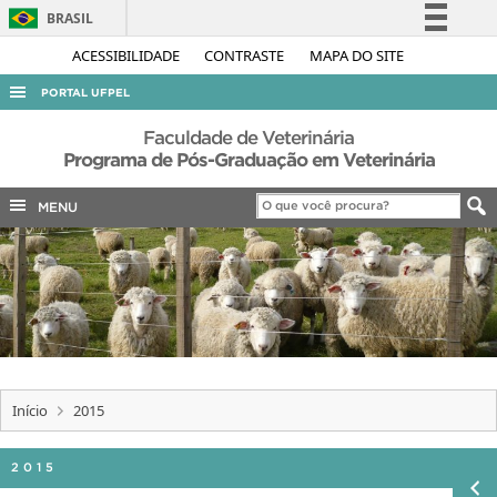
BRASIL
Simplifique!
ACESSIBILIDADE
CONTRASTE
MAPA DO SITE
Comunica BR
PORTAL UFPEL
Participe
ACESSO À INFORMAÇÃO
Faculdade de Veterinária
Acesso à informação
Programa de Pós-Graduação em Veterinária
AUDITORIA
Legislação
MENU
COBALTO
Canais
CONCURSOS
EDITAIS
INTERNACIONAL
OUVIDORIA
PORTARIAS
Início
2015
TELEFONES
2015