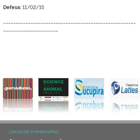
Defesa:
11/02/15
_____________________________________________________
______________________
LOCALIZE O PPGV/UFPEL