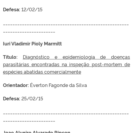
Defesa:
12/02/15
_____________________________________________________
______________________
Iuri Vladimir Pioly Marmitt
Título:
Diagnóstico e epidemiologia de doenças
parasitárias encontradas na inspeção post-mortem de
espécies abatidas comercialmente
Orientador:
Éverton Fagonde da Silva
Defesa:
25/02/15
_____________________________________________________
______________________
Joao Alveiro Alvarado Rincon