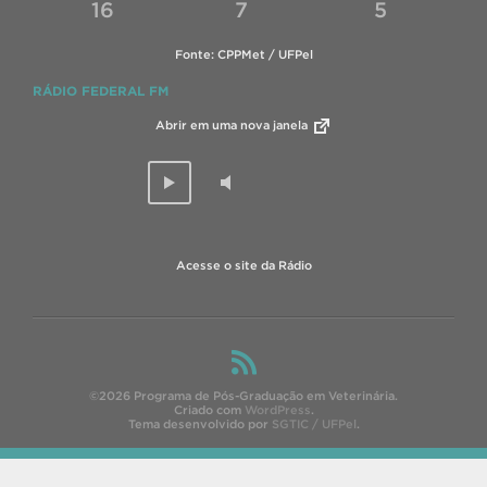
16
7
5
Fonte: CPPMet / UFPel
RÁDIO FEDERAL FM
Abrir em uma nova janela
Acesse o site da Rádio
©2026 Programa de Pós-Graduação em Veterinária.
Criado com
WordPress
.
Tema desenvolvido por
SGTIC / UFPel
.