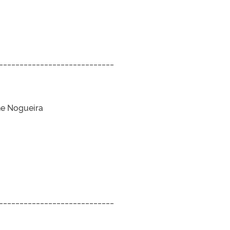
____________________________
raes
e Nogueira
____________________________