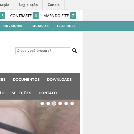
mação
Legislação
Canais
5
CONTRASTE
6
MAPA DO SITE
7
OUVIDORIA
PORTARIAS
TELEFONES
SES
DOCUMENTOS
DOWNLOADS
ÃO
SELEÇÕES
CONTATO