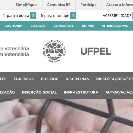
Simplifique!
Comunica BR
Participe
Acesso à infor
Ir para a busca
3
Ir para o rodapé
4
ACESSIBILIDADE
AUDITORIA
COBALTO
CONCURSOS
EDITAIS
INTERNACIONAL
e Veterinária
 Veterinária
TES
EGRESSOS
PÓS-DOC
DISCIPLINAS
DISSERTAÇÕES/TE
LIZAÇÃO
INSERÇÃO SOCIAL
INFRAESTRUTURA
AUTOAVALIAÇ