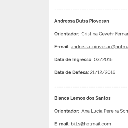
________________________________
Andressa Dutra Piovesan
Orientador:
Cristina Gevehr Ferna
E-mail:
andressa-piovesan@hotma
Data de Ingresso:
03/2015
Data de Defesa:
21/12/2016
________________________________
Bianca Lemos dos Santos
Orientador:
Ana Lucia Pereira Sch
E-mail:
bi.l.s@hotmail.com