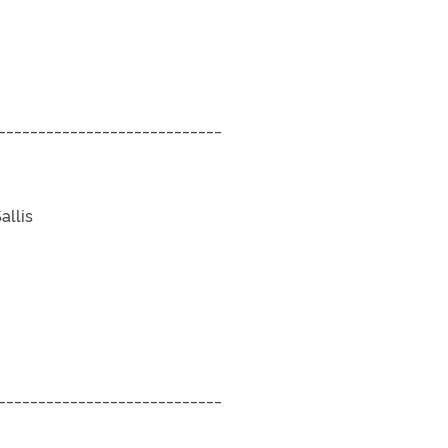
____________________________
allis
____________________________