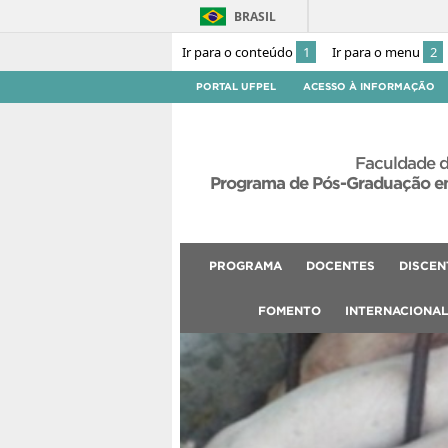
BRASIL
Ir para o conteúdo
1
Ir para o menu
2
PORTAL UFPEL
ACESSO À INFORMAÇÃO
Faculdade d
Programa de Pós-Graduação em
PROGRAMA
DOCENTES
DISCEN
FOMENTO
INTERNACIONA