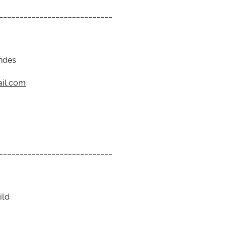
____________________________
ndes
il.com
____________________________
ild