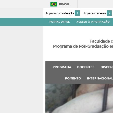
BRASIL
Ir para o conteúdo
1
Ir para o menu
2
PORTAL UFPEL
ACESSO À INFORMAÇÃO
Faculdade d
Programa de Pós-Graduação em
PROGRAMA
DOCENTES
DISCEN
FOMENTO
INTERNACIONA