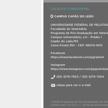
LOCALIZE O PPGV/UFPEL
CAMPUS CAPÃO DO LEÃO
UNIVERSIDADE FEDERAL DE PELOTAS
Faculdade de Veterinária
Programa de Pós-Graduação em Veterin
Campus Universitário, s/n - Prédio 1
Capão do Leão/RS
Caixa Postal 354 - CEP: 96010-900
Facebook
https://www.facebook.com/pgradvet
Instagram
https://www.instagram.com/ppgvetufpe
(53) 3275-7203 / (53) 3275-7204
clique para ver o e-mail
©2026 Programa de Pós-Graduação em Vete
Criado com
WordPress
.
Tema desenvolvid