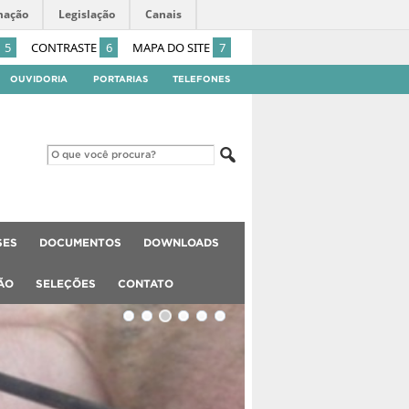
mação
Legislação
Canais
5
CONTRASTE
6
MAPA DO SITE
7
OUVIDORIA
PORTARIAS
TELEFONES
SES
DOCUMENTOS
DOWNLOADS
ÃO
SELEÇÕES
CONTATO