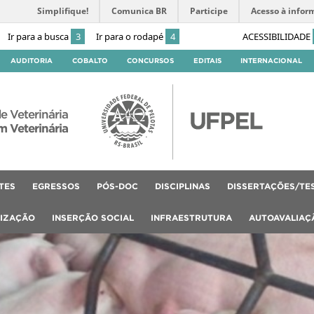
Simplifique!
Comunica BR
Participe
Acesso à infor
Ir para a busca
3
Ir para o rodapé
4
ACESSIBILIDADE
AUDITORIA
COBALTO
CONCURSOS
EDITAIS
INTERNACIONAL
e Veterinária
 Veterinária
TES
EGRESSOS
PÓS-DOC
DISCIPLINAS
DISSERTAÇÕES/TE
LIZAÇÃO
INSERÇÃO SOCIAL
INFRAESTRUTURA
AUTOAVALIAÇ