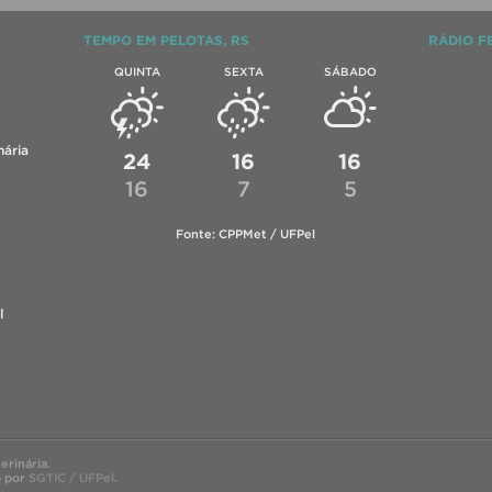
TEMPO EM PELOTAS, RS
RÁDIO F
QUINTA
SEXTA
SÁBADO
ária
24
16
16
16
7
5
Fonte: CPPMet / UFPel
l
rinária.
o por
SGTIC / UFPel
.