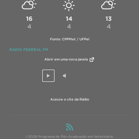
16
14
13
4
4
4
Fonte: CPPMet / UFPel
RÁDIO FEDERAL FM
Abrir em uma nova janela
Acesse o site da Rádio
©2026 Programa de Pós-Graduação em Veterinária.