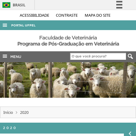
BRASIL
Simplifique!
ACESSIBILIDADE
CONTRASTE
MAPA DO SITE
Comunica BR
PORTAL UFPEL
Participe
ACESSO À INFORMAÇÃO
Faculdade de Veterinária
Acesso à informação
Programa de Pós-Graduação em Veterinária
AUDITORIA
Legislação
MENU
COBALTO
Canais
CONCURSOS
EDITAIS
INTERNACIONAL
OUVIDORIA
PORTARIAS
Início
2020
TELEFONES
2020