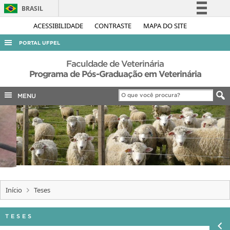
BRASIL
Simplifique!
ACESSIBILIDADE
CONTRASTE
MAPA DO SITE
Comunica BR
PORTAL UFPEL
Participe
ACESSO À INFORMAÇÃO
Faculdade de Veterinária
Acesso à informação
Programa de Pós-Graduação em Veterinária
AUDITORIA
Legislação
MENU
COBALTO
Canais
CONCURSOS
EDITAIS
INTERNACIONAL
OUVIDORIA
PORTARIAS
Início
Teses
TELEFONES
TESES