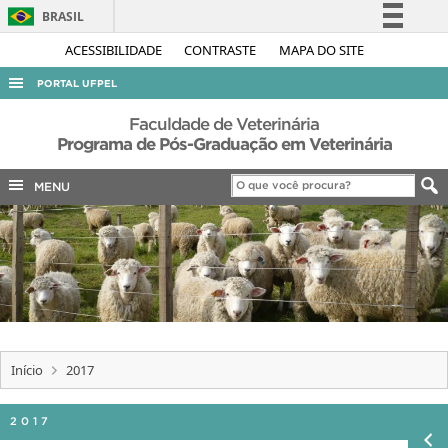
BRASIL
Simplifique!
ACESSIBILIDADE
CONTRASTE
MAPA DO SITE
Comunica BR
PORTAL UFPEL
Participe
ACESSO À INFORMAÇÃO
Faculdade de Veterinária
Acesso à informação
Programa de Pós-Graduação em Veterinária
AUDITORIA
Legislação
MENU
COBALTO
Canais
CONCURSOS
EDITAIS
INTERNACIONAL
OUVIDORIA
PORTARIAS
Início
2017
TELEFONES
2017