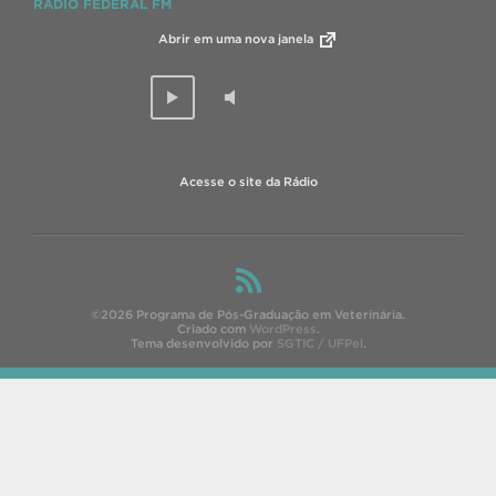
RÁDIO FEDERAL FM
Abrir em uma nova janela
Acesse o site da Rádio
©2026 Programa de Pós-Graduação em Veterinária.
Criado com
WordPress
.
Tema desenvolvido por
SGTIC / UFPel
.