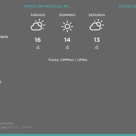
TEMPO EM PELOTAS, RS
RÁDIO F
SÁBADO
DOMINGO
SEGUNDA
ária
16
14
13
4
4
4
Fonte: CPPMet / UFPel
l
rinária.
o por
SGTIC / UFPel
.