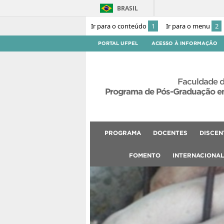
BRASIL
Ir para o conteúdo
1
Ir para o menu
2
PORTAL UFPEL
ACESSO À INFORMAÇÃO
Faculdade d
Programa de Pós-Graduação em
PROGRAMA
DOCENTES
DISCEN
FOMENTO
INTERNACIONA