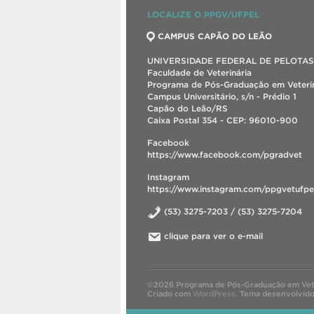
LOCALIZE O PPGV/UFPEL
CAMPUS CAPÃO DO LEÃO
UNIVERSIDADE FEDERAL DE PELOTAS
Faculdade de Veterinária
Programa de Pós-Graduação em Veterin
Campus Universitário, s/n - Prédio 1
Capão do Leão/RS
Caixa Postal 354 - CEP: 96010-900
Facebook
https://www.facebook.com/pgradvet
Instagram
https://www.instagram.com/ppgvetufpe
(53) 3275-7203 / (53) 3275-7204
clique para ver o e-mail
©2026 Programa de Pós-Graduação em Vete
Criado com
WordPress
.
Tema desenvolvid