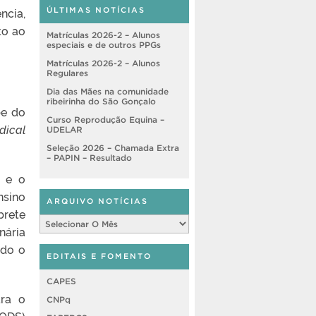
ncia,
ÚLTIMAS NOTÍCIAS
to ao
Matrículas 2026-2 – Alunos
especiais e de outros PPGs
Matrículas 2026-2 – Alunos
Regulares
Dia das Mães na comunidade
ribeirinha do São Gonçalo
be do
Curso Reprodução Equina –
dical
UDELAR
Seleção 2026 – Chamada Extra
– PAPIN – Resultado
o e o
nsino
ARQUIVO NOTÍCIAS
brete
Arquivo
Notícias
nária
odo o
EDITAIS E FOMENTO
CAPES
ra o
CNPq
(ODS)