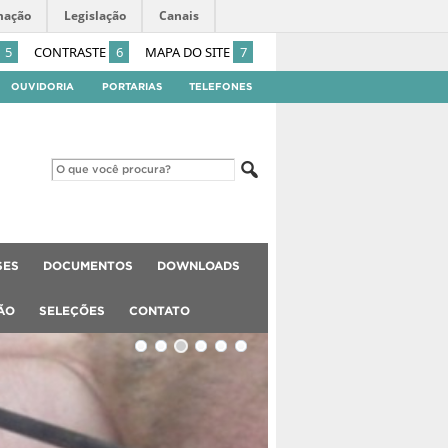
mação
Legislação
Canais
5
CONTRASTE
6
MAPA DO SITE
7
OUVIDORIA
PORTARIAS
TELEFONES
SES
DOCUMENTOS
DOWNLOADS
ÃO
SELEÇÕES
CONTATO