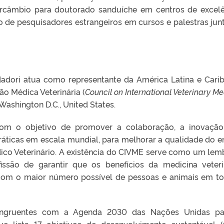
ntercâmbio para doutorado sanduíche em centros de excelê
ão de pesquisadores estrangeiros em cursos e palestras jun
dadori atua como representante da América Latina e Cari
o Médica Veterinária (
Council on International Veterinary Me
ashington D.C., United States.
om o objetivo de promover a colaboração, a inovaçã
áticas em escala mundial, para melhorar a qualidade do e
ico Veterinário. A existência do CIVME serve como um lem
issão de garantir que os benefícios da medicina veteri
om o maior número possível de pessoas e animais em t
ongruentes com a Agenda 2030 das Nações Unidas pa
ue lista 17 objetivos de desenvolvimento sustentável 