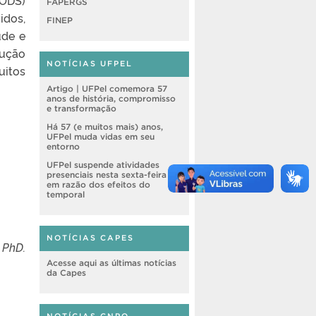
FAPERGS
idos,
FINEP
úde e
dução
NOTÍCIAS UFPEL
uitos
Artigo | UFPel comemora 57
anos de história, compromisso
e transformação
Há 57 (e muitos mais) anos,
UFPel muda vidas em seu
entorno
UFPel suspende atividades
presenciais nesta sexta-feira (7)
em razão dos efeitos do
temporal
NOTÍCIAS CAPES
; PhD.
Acesse aqui as últimas notícias
da Capes