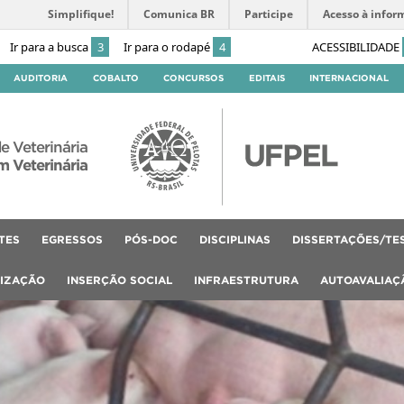
Simplifique!
Comunica BR
Participe
Acesso à infor
Ir para a busca
3
Ir para o rodapé
4
ACESSIBILIDADE
AUDITORIA
COBALTO
CONCURSOS
EDITAIS
INTERNACIONAL
e Veterinária
 Veterinária
TES
EGRESSOS
PÓS-DOC
DISCIPLINAS
DISSERTAÇÕES/TE
LIZAÇÃO
INSERÇÃO SOCIAL
INFRAESTRUTURA
AUTOAVALIAÇ