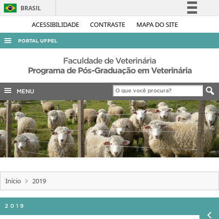
BRASIL
Simplifique!
ACESSIBILIDADE
CONTRASTE
MAPA DO SITE
Comunica BR
PORTAL UFPEL
Participe
ACESSO À INFORMAÇÃO
Faculdade de Veterinária
Acesso à informação
Programa de Pós-Graduação em Veterinária
AUDITORIA
Legislação
MENU
COBALTO
Canais
CONCURSOS
EDITAIS
INTERNACIONAL
OUVIDORIA
PORTARIAS
Início
2019
TELEFONES
2019