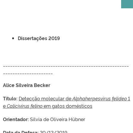
Dissertações 2019
_____________________________________________________
_____________________
Alice Silveira Becker
Título:
Detecção molecular de
Alphaherpesvirus felideo
1
e
Calicivirus felino
em gatos domésticos
Orientador:
Silvia de Oliveira Hübner
Data da Defesa:
20/12/2019