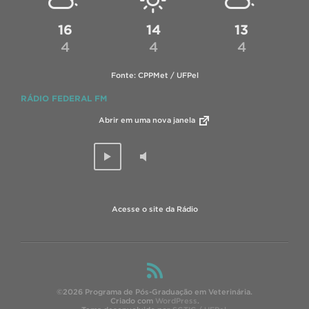
16
14
13
4
4
4
Fonte: CPPMet / UFPel
RÁDIO FEDERAL FM
Abrir em uma nova janela
Acesse o site da Rádio
©2026 Programa de Pós-Graduação em Veterinária.
Criado com
WordPress
.