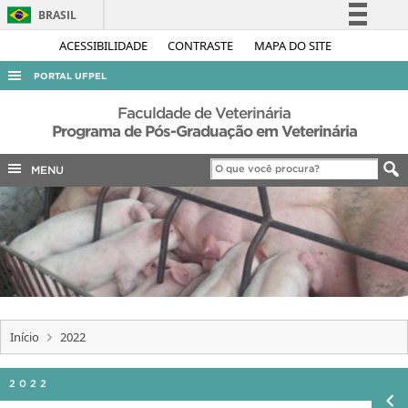
BRASIL
Simplifique!
ACESSIBILIDADE
CONTRASTE
MAPA DO SITE
Comunica BR
PORTAL UFPEL
Participe
ACESSO À INFORMAÇÃO
Faculdade de Veterinária
Acesso à informação
Programa de Pós-Graduação em Veterinária
AUDITORIA
Legislação
MENU
COBALTO
Canais
CONCURSOS
EDITAIS
INTERNACIONAL
OUVIDORIA
PORTARIAS
Início
2022
TELEFONES
2022