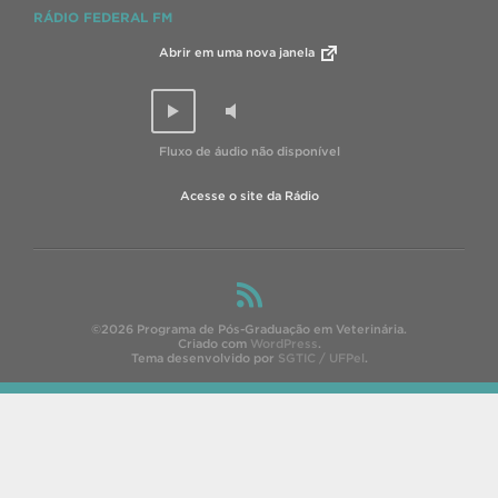
RÁDIO FEDERAL FM
Abrir em uma nova janela
Fluxo de áudio não disponível
Acesse o site da Rádio
©2026 Programa de Pós-Graduação em Veterinária.
Criado com
WordPress
.
Tema desenvolvido por
SGTIC / UFPel
.