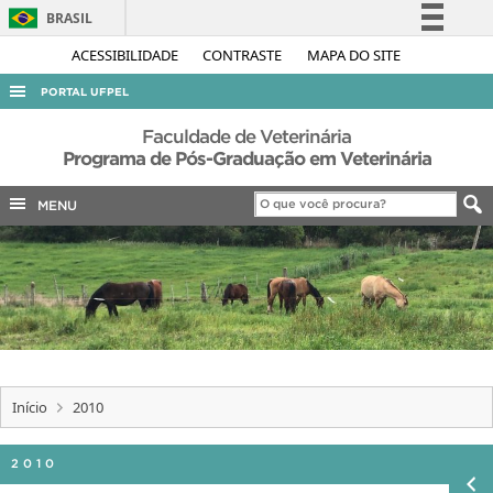
BRASIL
Simplifique!
ACESSIBILIDADE
CONTRASTE
MAPA DO SITE
Comunica BR
PORTAL UFPEL
Participe
ACESSO À INFORMAÇÃO
Faculdade de Veterinária
Acesso à informação
Programa de Pós-Graduação em Veterinária
AUDITORIA
Legislação
MENU
COBALTO
Canais
CONCURSOS
EDITAIS
INTERNACIONAL
OUVIDORIA
PORTARIAS
Início
2010
TELEFONES
2010