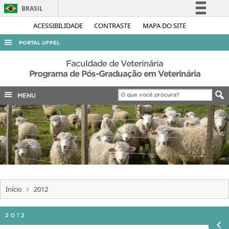
BRASIL
Simplifique!
ACESSIBILIDADE
CONTRASTE
MAPA DO SITE
Comunica BR
PORTAL UFPEL
Participe
ACESSO À INFORMAÇÃO
Faculdade de Veterinária
Acesso à informação
Programa de Pós-Graduação em Veterinária
AUDITORIA
Legislação
MENU
COBALTO
Canais
CONCURSOS
EDITAIS
INTERNACIONAL
OUVIDORIA
PORTARIAS
Início
2012
TELEFONES
2012