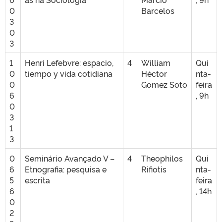
0
Barcelos
3
0
3
1
Henri Lefebvre: espacio,
4
William
Qui
0
tiempo y vida cotidiana
Héctor
nta-
0
Gomez Soto
feira
6
, 9h
0
3
1
3
0
Seminário Avançado V –
4
Theophilos
Qui
6
Etnografia: pesquisa e
Rifiotis
nta-
5
escrita
feira
6
, 14h
0
2