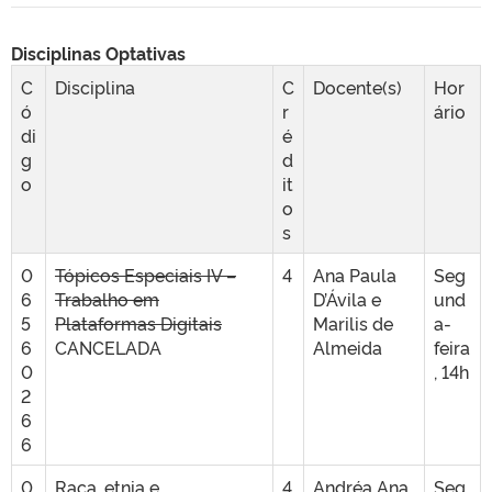
Disciplinas Optativas
C
Disciplina
C
Docente(s)
Hor
ó
r
ário
di
é
g
d
o
it
o
s
0
Tópicos Especiais IV –
4
Ana Paula
Seg
6
Trabalho em
D’Ávila e
und
5
Plataformas Digitais
Marilis de
a-
6
CANCELADA
Almeida
feira
0
, 14h
2
6
6
0
Raça, etnia e
4
Andréa Ana
Seg