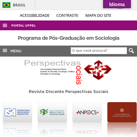
Idioma
BRASIL
Simplifique!
ACESSIBILIDADE
CONTRASTE
MAPA DO SITE
Comunica BR
PORTAL UFPEL
Participe
ACESSO À INFORMAÇÃO
Programa de Pós-Graduação em Sociologia
Acesso à informação
AUDITORIA
MENU
Legislação
COBALTO
Canais
CONCURSOS
EDITAIS
INTERNACIONAL
Revista Discente Perspectivas Sociais
OUVIDORIA
PORTARIAS
TELEFONES