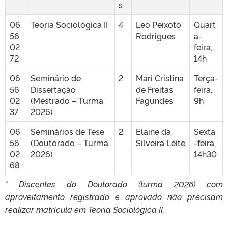
s
06
Teoria Sociológica II
4
Leo Peixoto
Quart
56
Rodrigues
a-
02
feira,
72
14h
06
Seminário de
2
Mari Cristina
Terça-
56
Dissertação
de Freitas
feira,
02
(Mestrado – Turma
Fagundes
9h
37
2026)
06
Seminários de Tese
2
Elaine da
Sexta
56
(Doutorado – Turma
Silveira Leite
-feira,
02
2026)
14h30
68
* Discentes do Doutorado (turma 2026) com
aproveitamento registrado e aprovado não precisam
realizar matrícula em Teoria Sociológica II.