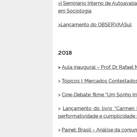
>I Seminário Interno de Autoava
em Sociologia
>Lançamento do OBSERVAASul
2018
>
Aula inaugural – Prof. Dr. Rafae
>
Tópicos I: Mercados Contestad
>
Cine-Debate: filme “Um Sonho In
>
Lançamento do livro “Carmen M
performatividade e cumplicidade 
>
Painel: Brasil – Análise da conju