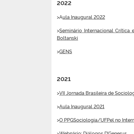
2022
>A
ula Inaugural 2022
>
Seminário Internacional Crític
Boltanski
>
GENS
2021
>
VII Jornada Brasileira de Sociolo
>
Aula Inaugural 2021
>
O PPGSociologia/UFPel no Interna
>
Webnário: Diálogos D’Generus