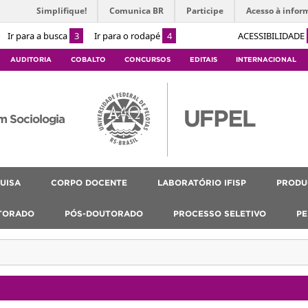
Simplifique!
Comunica BR
Participe
Acesso à infor
Ir para a busca
3
Ir para o rodapé
4
ACESSIBILIDADE
AUDITORIA
COBALTO
CONCURSOS
EDITAIS
INTERNACIONAL
m Sociologia
UISA
CORPO DOCENTE
LABORATÓRIO IFISP
PRODU
TORADO
PÓS-DOUTORADO
PROCESSO SELETIVO
PE