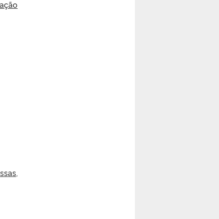
uação
ssas,