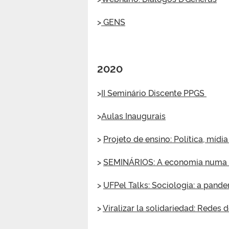
>
GENS
2020
>
I
I Seminário Discente PPGS
>
Aulas Inaugurais
>
Projeto de ensino: Política, míd
>
SEMINÁRIOS: A economia numa p
>
UFPel Talks: Sociologia: a pan
>
Viralizar la solidariedad: Rede