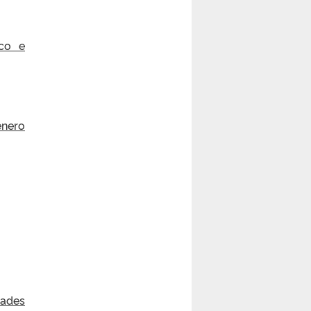
ico e
ênero
dades