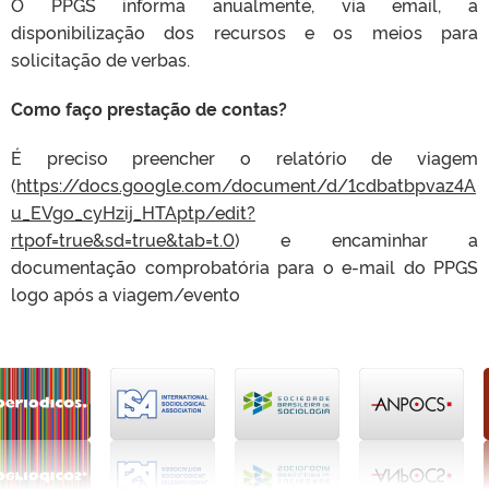
O PPGS informa anualmente, via email, a
disponibilização dos recursos e os meios para
solicitação de verbas.
Como faço prestação de contas?
É preciso preencher o relatório de viagem
(
https://docs.google.com/document/d/1cdbatbpvaz4A
u_EVgo_cyHzij_HTAptp/edit?
rtpof=true&sd=true&tab=t.0
) e encaminhar a
documentação comprobatória para o e-mail do PPGS
logo após a viagem/evento