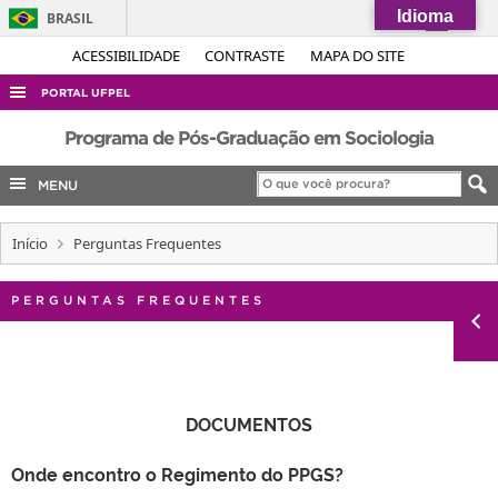
Idioma
BRASIL
Simplifique!
ACESSIBILIDADE
CONTRASTE
MAPA DO SITE
Comunica BR
PORTAL UFPEL
Participe
ACESSO À INFORMAÇÃO
Programa de Pós-Graduação em Sociologia
Acesso à informação
AUDITORIA
MENU
Legislação
COBALTO
Canais
Início
Perguntas Frequentes
CONCURSOS
EDITAIS
PERGUNTAS FREQUENTES
INTERNACIONAL
OUVIDORIA
PORTARIAS
DOCUMENTOS
TELEFONES
Onde encontro o Regimento do PPGS?