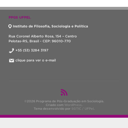
PPGS UFPEL
Instituto de Filosofia, Sociologia e Política
Rua Coronel Alberto Rosa, 154 – Centro
Pelotas-RS, Brasil - CEP: 96010-770
+55 (53) 3284 3197
clique para ver o e-mail
©2026 Programa de Pós-Graduação em Sociologia.
Criado com
WordPress
.
Tema desenvolvido por
SGTIC / UFPel
.