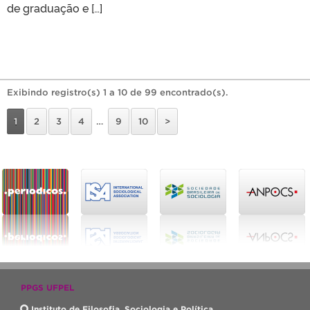
de graduação e […]
Exibindo registro(s) 1 a 10 de 99 encontrado(s).
1
2
3
4
…
9
10
>
PPGS UFPEL
Instituto de Filosofia, Sociologia e Política