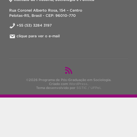
Rua Coronel Alberto Rosa, 154 – Centro
Pelotas-RS, Brasil - CEP: 96010-770
+55 (53) 3284 3197
clique para ver o e-mail
©2026 Programa de Pós-Graduação em Sociologia.
Criado com
WordPress
.
Tema desenvolvido por
SGTIC / UFPel
.