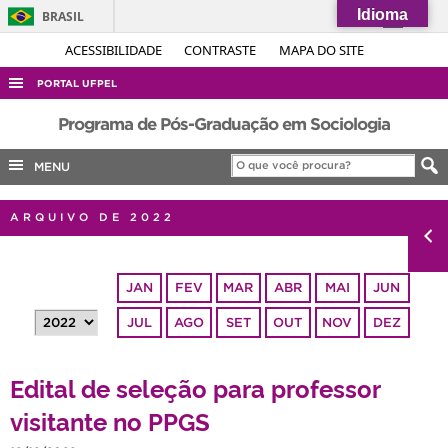
Idioma
BRASIL
Simplifique!
ACESSIBILIDADE
CONTRASTE
MAPA DO SITE
Comunica BR
PORTAL UFPEL
Participe
ACESSO À INFORMAÇÃO
Programa de Pós-Graduação em Sociologia
Acesso à informação
AUDITORIA
MENU
Legislação
COBALTO
Canais
ARQUIVO DE 2022
CONCURSOS
EDITAIS
JAN
FEV
MAR
ABR
MAI
JUN
INTERNACIONAL
JUL
AGO
SET
OUT
NOV
DEZ
OUVIDORIA
PORTARIAS
Edital de seleção para professor
TELEFONES
visitante no PPGS