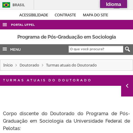
Idioma
BRASIL
Simplifique!
ACESSIBILIDADE
CONTRASTE
MAPA DO SITE
Comunica BR
PORTAL UFPEL
Participe
ACESSO À INFORMAÇÃO
Programa de Pós-Graduação em Sociologia
Acesso à informação
AUDITORIA
MENU
Legislação
COBALTO
Canais
Início
Doutorado
Turmas atuais do Doutorado
CONCURSOS
EDITAIS
TURMAS ATUAIS DO DOUTORADO
INTERNACIONAL
OUVIDORIA
PORTARIAS
Corpo discente do Doutorado do Programa de Pós-
TELEFONES
Graduação em Sociologia da Universidade Federal de
Pelotas: