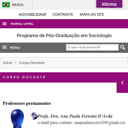
Idioma
BRASIL
Simplifique!
ACESSIBILIDADE
CONTRASTE
MAPA DO SITE
Comunica BR
PORTAL UFPEL
Participe
ACESSO À INFORMAÇÃO
Programa de Pós-Graduação em Sociologia
Acesso à informação
AUDITORIA
MENU
Legislação
COBALTO
Canais
Início
Corpo Docente
CONCURSOS
EDITAIS
CORPO DOCENTE
INTERNACIONAL
OUVIDORIA
PORTARIAS
TELEFONES
Profa. Dra. 
Ana Paula Ferreira D’Ávila
e-mail para contato: anapaulasocio10@gmail.com
