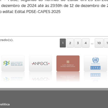
de dezembro de 2024 até às 23:59h de 12 de dezembro de 
 o edital: Edital PDSE-CAPES 2025
trado(s).
1
2
3
4
…
10
1
olítica