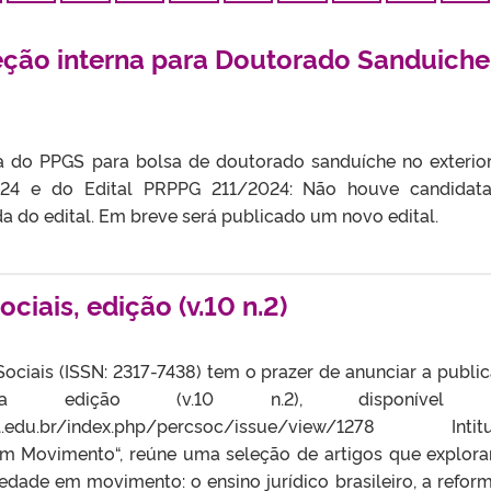
leção interna para Doutorado Sanduiche
na do PPGS para bolsa de doutorado sanduíche no exterior
24 e do Edital PRPPG 211/2024: Não houve candidata
 do edital. Em breve será publicado um novo edital.
ciais, edição (v.10 n.2)
Sociais (ISSN: 2317-7438) tem o prazer de anunciar a publi
edição (v.10 n.2), disponível 
fpel.edu.br/index.php/percsoc/issue/view/1278 Intit
 em Movimento“, reúne uma seleção de artigos que explor
dade em movimento: o ensino jurídico brasileiro, a refor