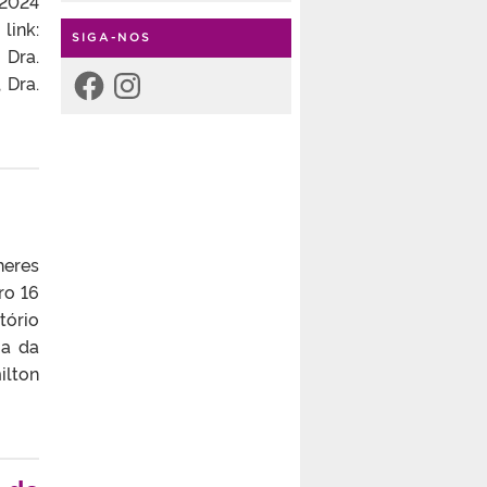
 2024
link:
SIGA-NOS
 Dra.
Facebook
Instagram
 Dra.
heres
ro 16
tório
ia da
ilton