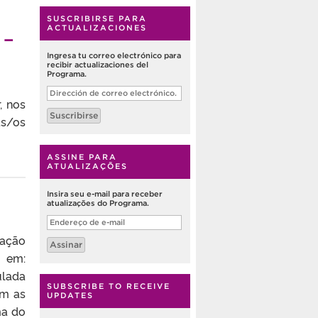
SUSCRIBIRSE PARA
ACTUALIZACIONES
 –
Ingresa tu correo electrónico para
recibir actualizaciones del
Programa.
Dirección
de
, nos
correo
Suscribirse
electrónico.
s/os
ASSINE PARA
ATUALIZAÇÕES
Insira seu e-mail para receber
atualizações do Programa.
Endereço
de
cação
e-
Assinar
mail
em:
ulada
SUBSCRIBE TO RECEIVE
am as
UPDATES
ma do