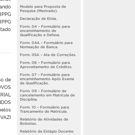
nando
Modelo para Proposta de
Pesquisa (Mestrado).
PRPPG
Declaração de Etnia.
PRPPG
Form. 04 – Formulário para
ltado
encaminhamento de
Qualificação e Defesa.
Form. 04A – Formulário para
Nomeação de Banca.
Form. 05A – Ata de Correções.
Form. 06 – Formulário para
Aproveitamento de Créditos.
Form. 07 – Formulário para
so de
encaminhamento Após Exame
de Qualificação.
NOVOS
Form. 09 – Formulário de
RIAL
cancelamento em Matrícula de
Disciplina.
NDOS
Form. 10 – Formulário para
pelos
Trancamento de Matrícula.
VAZI
Relatório de Atividades de
Bolsistas.
Relatório de Estágio Docente.