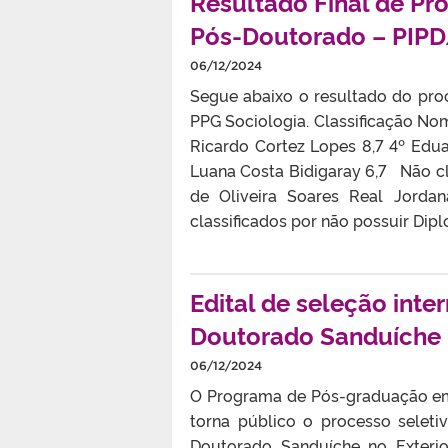
Resultado Final de Pro
Pós-Doutorado – PIP
06/12/2024
Segue abaixo o resultado do proc
PPG Sociologia. Classificação Nom
Ricardo Cortez Lopes 8,7 4º Edu
Luana Costa Bidigaray 6,7 Não c
de Oliveira Soares Real Jorda
classificados por não possuir Dip
Edital de seleção int
Doutorado Sanduíche
06/12/2024
O Programa de Pós-graduação em 
torna público o processo seleti
Doutorado Sanduíche no Exteri