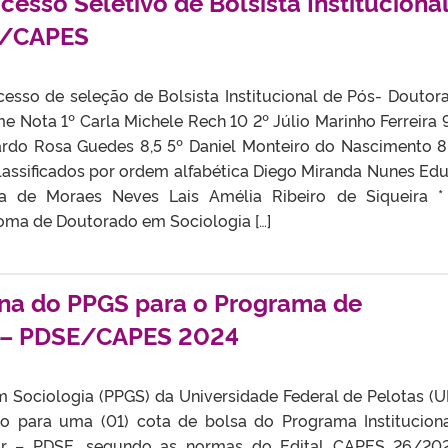
cesso Seletivo de Bolsista Instituciona
D/CAPES
esso de seleção de Bolsista Institucional de Pós- Doutor
e Nota 1º Carla Michele Rech 10 2º Júlio Marinho Ferreira 9
ardo Rosa Guedes 8,5 5º Daniel Monteiro do Nascimento 8
lassificados por ordem alfabética Diego Miranda Nunes Ed
na de Moraes Neves Lais Amélia Ribeiro de Siqueira 
loma de Doutorado em Sociologia […]
erna do PPGS para o Programa de
 – PDSE/CAPES 2024
Sociologia (PPGS) da Universidade Federal de Pelotas (U
vo para uma (01) cota de bolsa do Programa Institucion
or – PDSE, segundo as normas do Edital CAPES 26/20