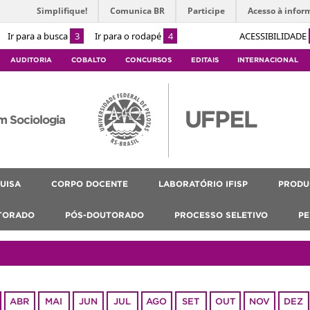
Simplifique!
Comunica BR
Participe
Acesso à infor
Ir para a busca
3
Ir para o rodapé
4
ACESSIBILIDADE
AUDITORIA
COBALTO
CONCURSOS
EDITAIS
INTERNACIONAL
m Sociologia
UISA
CORPO DOCENTE
LABORATÓRIO IFISP
PRODU
TORADO
PÓS-DOUTORADO
PROCESSO SELETIVO
PE
ABR
MAI
JUN
JUL
AGO
SET
OUT
NOV
DEZ