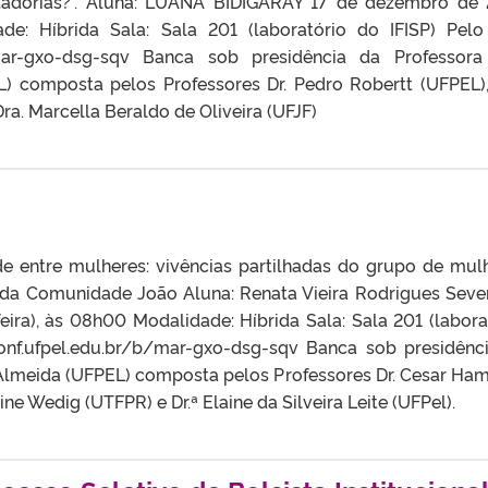
ntadorias?”. Aluna: LUANA BIDIGARAY 17 de dezembro de
ade: Híbrida Sala: Sala 201 (laboratório do IFISP) Pelo 
/mar-gxo-dsg-sqv Banca sob presidência da Professora
) composta pelos Professores Dr. Pedro Robertt (UFPEL),
Dra. Marcella Beraldo de Oliveira (UFJF)
de entre mulheres: vivências partilhadas do grupo de mul
da Comunidade João Aluna: Renata Vieira Rodrigues Seve
ra), às 08h00 Modalidade: Híbrida Sala: Sala 201 (labora
bconf.ufpel.edu.br/b/mar-gxo-dsg-sqv Banca sob presidênc
 Almeida (UFPEL) composta pelos Professores Dr. Cesar Ham
rine Wedig (UTFPR) e Dr.ª Elaine da Silveira Leite (UFPel).