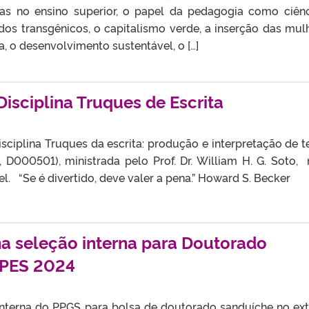
vas no ensino superior, o papel da pedagogia como ciênc
dos transgênicos, o capitalismo verde, a inserção das mul
, o desenvolvimento sustentável, o […]
Disciplina Truques de Escrita
isciplina Truques da escrita: produção e interpretação de t
, D000501), ministrada pelo Prof. Dr. William H. G. Soto, 
. “Se é divertido, deve valer a pena.” Howard S. Becker
na seleção interna para Doutorado
APES 2024
interna do PPGS para bolsa de doutorado sanduíche no exte