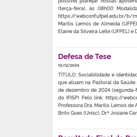
possível planejar nossas apose
(terça-feira), às 08h00 Modalid
https://webconf.ufpel.edu.br/b
Marilis Lemos de Almeida (UFPEL
Elaine da Silveira Leite (UFPEL) e 
Defesa de Tese
10/12/2024
TÍTULO: Sociabilidade e identida
que atuam na Pastoral da Saúde 
de dezembro de 2024 (segunda-fei
do IFISP) Pelo link: https://we
Professora Dra. Marilis Lemos de
Brito Goes (Unisc), Dr.ª Josiane Ca