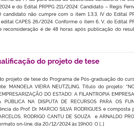
2024 e do Edital PRPPG 211/2024: Candidato – Regis Fer
 O candidato não cumpre com o item 1.3.3, IV do Edital 
edital CAPES 26/2024. Conforme o item 6, V, do Edital 
e reconsideração é de 48 horas após publicação do resu
alificação do projeto de tese
 do projeto de tese do Programa de Pós-graduação do cur
ente: MANOELA VIEIRA NEUTZLING. Título do projeto: “
MPRESARIZAÇÃO DO ESTADO: A FILANTROPIA EMPRESA
A PÚBLICA NA DISPUTA DE RECURSOS PARA OS FU
ência do Prof. Dr. MARCIO SILVA RODRIGUES e composta 
 BARCELOS, RODRIGO CANTU DE SOUZA e ARNALDO PRO
rmato on-line, dia 20/12/2024 às 19h00. O […]