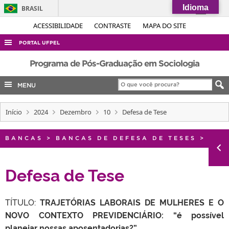
Idioma
BRASIL
Simplifique!
ACESSIBILIDADE
CONTRASTE
MAPA DO SITE
Comunica BR
PORTAL UFPEL
Participe
ACESSO À INFORMAÇÃO
Programa de Pós-Graduação em Sociologia
Acesso à informação
AUDITORIA
MENU
Legislação
COBALTO
Canais
Início
2024
Dezembro
10
Defesa de Tese
CONCURSOS
EDITAIS
BANCAS
>
BANCAS DE DEFESA DE TESES
>
INTERNACIONAL
OUVIDORIA
Defesa de Tese
PORTARIAS
TÍTULO:
TELEFONES
TRAJETÓRIAS LABORAIS DE MULHERES E O
NOVO CONTEXTO PREVIDENCIÁRIO: “é possível
planejar nossas aposentadorias?”.