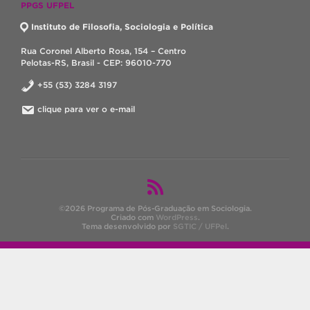
PPGS UFPEL
Instituto de Filosofia, Sociologia e Política
Rua Coronel Alberto Rosa, 154 – Centro
Pelotas-RS, Brasil - CEP: 96010-770
+55 (53) 3284 3197
clique para ver o e-mail
©2026 Programa de Pós-Graduação em Sociologia.
Criado com
WordPress
.
Tema desenvolvido por
SGTIC / UFPel
.