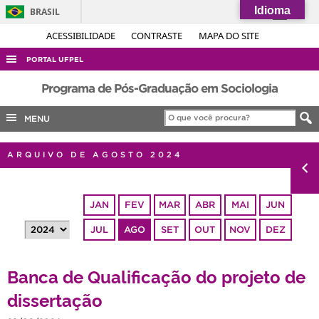
Idioma
BRASIL
Simplifique!
ACESSIBILIDADE
CONTRASTE
MAPA DO SITE
Comunica BR
PORTAL UFPEL
Participe
ACESSO À INFORMAÇÃO
Programa de Pós-Graduação em Sociologia
Acesso à informação
AUDITORIA
MENU
Legislação
COBALTO
Canais
ARQUIVO DE AGOSTO 2024
CONCURSOS
EDITAIS
JAN
FEV
MAR
ABR
MAI
JUN
INTERNACIONAL
JUL
AGO
SET
OUT
NOV
DEZ
OUVIDORIA
PORTARIAS
Banca de Qualificação do projeto de
TELEFONES
dissertação