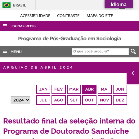
Idioma
BRASIL
Simplifique!
ACESSIBILIDADE
CONTRASTE
MAPA DO SITE
Comunica BR
PORTAL UFPEL
Participe
ACESSO À INFORMAÇÃO
Programa de Pós-Graduação em Sociologia
Acesso à informação
AUDITORIA
MENU
Legislação
COBALTO
Canais
ARQUIVO DE ABRIL 2024
CONCURSOS
EDITAIS
JAN
FEV
MAR
ABR
MAI
JUN
INTERNACIONAL
JUL
AGO
SET
OUT
NOV
DEZ
OUVIDORIA
PORTARIAS
Resultado final da seleção interna do
TELEFONES
Programa de Doutorado Sanduíche