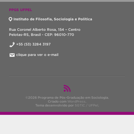
PPGS UFPEL
Instituto de Filosofia, Sociologia e Política
Rua Coronel Alberto Rosa, 154 – Centro
Pelotas-RS, Brasil - CEP: 96010-770
+55 (53) 3284 3197
clique para ver o e-mail
©2026 Programa de Pós-Graduação em Sociologia.
Criado com
WordPress
.
Tema desenvolvido por
SGTIC / UFPel
.