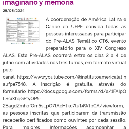
imaginário y memoria
29/06/2024
A coordenação de América Latina e
Caribe da UFPE convida todas as
pessoas interessadas para participar
do Pre-ALAS Temático GT6, evento
preparatório para o XIV Congreso
ALAS. Este Pré-ALAS ocorrerá entre os dias 2 a 4 de
julho com atividades nos três turnos, em formato virtual
pelo
canal https://www.youtube.com/@institutoamericalatin
aufpe7548. A inscrição é gratuita, através do
formulário https://docs.google.com/forms/d/e/1FAIpQ
LSciXhqGPfyQP5-
2EagdZmhofOm5sLpO7lAcHtkc7lu14WtpCA/viewform,
as pessoas inscritas que participarem da transmissão
receberão certificados como ouvintes por cada sessão.
Para maiores informações acompanhar a