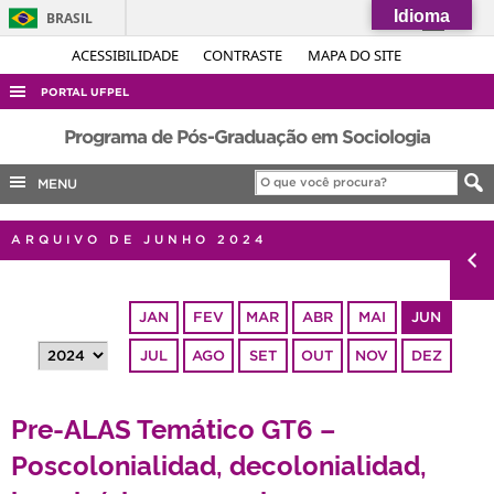
Idioma
BRASIL
Simplifique!
ACESSIBILIDADE
CONTRASTE
MAPA DO SITE
Comunica BR
PORTAL UFPEL
Participe
ACESSO À INFORMAÇÃO
Programa de Pós-Graduação em Sociologia
Acesso à informação
AUDITORIA
MENU
Legislação
COBALTO
Canais
ARQUIVO DE JUNHO 2024
CONCURSOS
EDITAIS
JAN
FEV
MAR
ABR
MAI
JUN
INTERNACIONAL
JUL
AGO
SET
OUT
NOV
DEZ
OUVIDORIA
PORTARIAS
Pre-ALAS Temático GT6 –
TELEFONES
Poscolonialidad, decolonialidad,