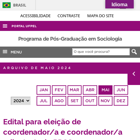
Idioma
BRASIL
Simplifique!
ACESSIBILIDADE
CONTRASTE
MAPA DO SITE
Comunica BR
PORTAL UFPEL
Participe
ACESSO À INFORMAÇÃO
Programa de Pós-Graduação em Sociologia
Acesso à informação
AUDITORIA
MENU
Legislação
COBALTO
Canais
ARQUIVO DE MAIO 2024
CONCURSOS
EDITAIS
JAN
FEV
MAR
ABR
MAI
JUN
INTERNACIONAL
JUL
AGO
SET
OUT
NOV
DEZ
OUVIDORIA
PORTARIAS
Edital para eleição de
TELEFONES
coordenador/a e coordenador/a