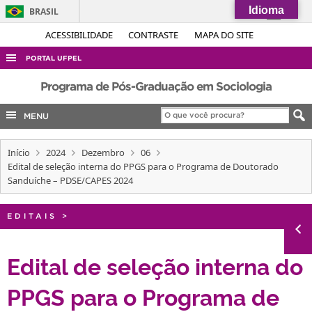
Idioma
BRASIL
Simplifique!
ACESSIBILIDADE
CONTRASTE
MAPA DO SITE
Comunica BR
PORTAL UFPEL
Participe
ACESSO À INFORMAÇÃO
Programa de Pós-Graduação em Sociologia
Acesso à informação
AUDITORIA
MENU
Legislação
COBALTO
Canais
Início
2024
Dezembro
06
CONCURSOS
Edital de seleção interna do PPGS para o Programa de Doutorado
EDITAIS
Sanduíche – PDSE/CAPES 2024
INTERNACIONAL
EDITAIS
>
OUVIDORIA
PORTARIAS
Edital de seleção interna do
TELEFONES
PPGS para o Programa de