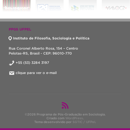
PPGS UFPEL
Instituto de Filosofia, Sociologia e Política
Rua Coronel Alberto Rosa, 154 – Centro
Pelotas-RS, Brasil - CEP: 96010-770
+55 (53) 3284 3197
clique para ver o e-mail
©2026 Programa de Pós-Graduação em Sociologia.
Criado com
WordPress
.
Tema desenvolvido por
SGTIC / UFPel
.