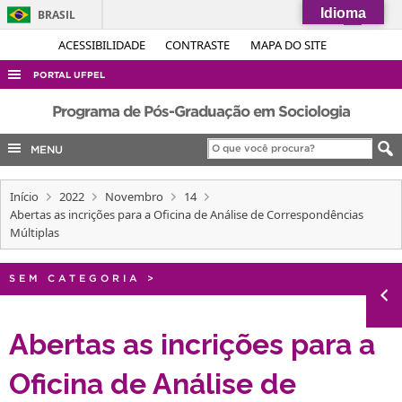
Idioma
BRASIL
Simplifique!
ACESSIBILIDADE
CONTRASTE
MAPA DO SITE
Comunica BR
PORTAL UFPEL
Participe
ACESSO À INFORMAÇÃO
Programa de Pós-Graduação em Sociologia
Acesso à informação
AUDITORIA
MENU
Legislação
COBALTO
Canais
Início
2022
Novembro
14
CONCURSOS
Abertas as incrições para a Oficina de Análise de Correspondências
EDITAIS
Múltiplas
INTERNACIONAL
SEM CATEGORIA
>
OUVIDORIA
PORTARIAS
Abertas as incrições para a
TELEFONES
Oficina de Análise de