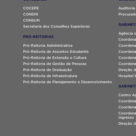
COCEPE
Auditoria
CONDIR
Procurado
CONSUN
GABINET
Secretaria dos Conselhos Superiores
Agência 
PRÓ-REITORIAS
Coordena
Pró-Reitoria Administrativa
Coordena
Pró-Reitoria de Assuntos Estudantis
Coordena
Pró-Reitoria de Extensão e Cultura
Coordena
Pró-Reitoria de Gestão de Pessoas
Coordena
Pró-Reitoria de Graduação
Direção d
Pró-Reitoria de Infraestrutura
Hospital 
Pró-Reitoria de Planejamento e Desenvolvimento
GABINET
Centro A
Coordena
Coordenaç
Coordena
Ingresso
Direção d