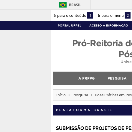
BRASIL
Ir para o conteúdo
1
Ir para o menu
2
PORTAL UFPEL
ACESSO À INFORMAÇÃO
Pró-Reitoria d
Pó
Unive
A PRPPG
PESQUISA
Início
Pesquisa
Boas Práticas em Pes
PLATAFORMA BRASIL
SUBMISSÃO DE PROJETOS DE PE