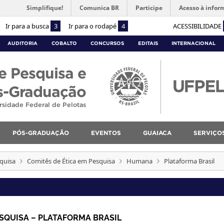
Simplifique!
Comunica BR
Participe
Acesso à infor
Ir para a busca
3
Ir para o rodapé
4
ACESSIBILIDADE
AUDITORIA
COBALTO
CONCURSOS
EDITAIS
INTERNACIONAL
e Pesquisa e
s-Graduação
rsidade Federal de Pelotas
PÓS-GRADUAÇÃO
EVENTOS
GUAIACA
SERVIÇO
quisa
Comitês de Ética em Pesquisa
Humana
Plataforma Brasil
SQUISA – PLATAFORMA BRASIL