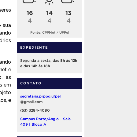
seres
16
14
13
4
4
4
e sua
tando
Fonte: CPPMet / UFPel
órios
EXPEDIENTE
iando
Segunda a sexta, das
8h às 12h
e das
14h às 18h
.
net é
, às
os em
CONTATO
ojeto
secretaria.prppg.ufpel
os, e
@gmail.com
(53) 3284-4080
Campus Porto/Anglo – Sala
409 | Bloco A