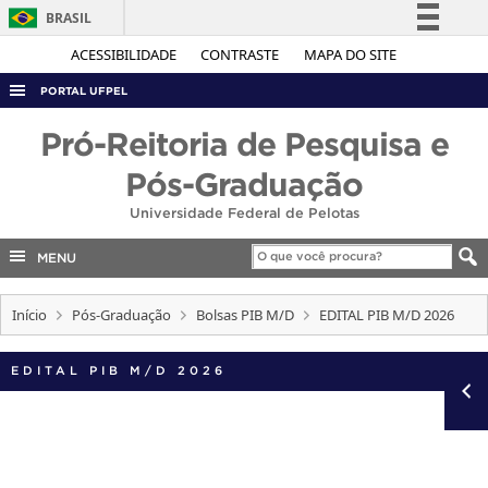
BRASIL
Simplifique!
ACESSIBILIDADE
CONTRASTE
MAPA DO SITE
Comunica BR
PORTAL UFPEL
Participe
ACESSO À INFORMAÇÃO
Pró-Reitoria de Pesquisa e
Acesso à informação
AUDITORIA
Pós-Graduação
Legislação
COBALTO
Universidade Federal de Pelotas
Canais
CONCURSOS
MENU
EDITAIS
Início
Pós-Graduação
Bolsas PIB M/D
EDITAL PIB M/D 2026
INTERNACIONAL
OUVIDORIA
EDITAL PIB M/D 2026
PORTARIAS
TELEFONES