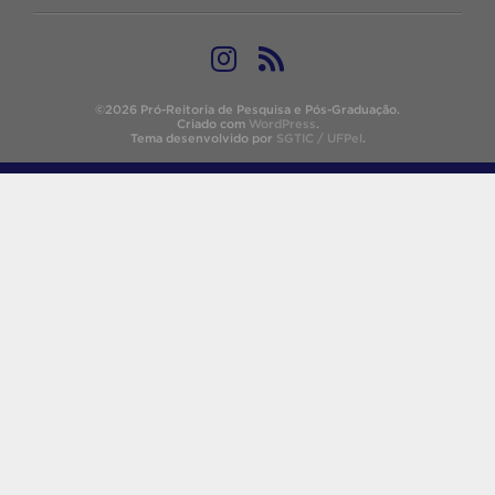
©2026 Pró-Reitoria de Pesquisa e Pós-Graduação.
Criado com
WordPress
.
Tema desenvolvido por
SGTIC / UFPel
.