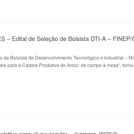
dital de Seleção de Bolsista DTI-A – FINEP/C
de Bolsista de Desenvolvimento Tecnológico e Industrial – Níve
is para a Cadeia Produtiva do Arroz: do campo à mesa”, torna
eletivo para aluno regular – ingresso 2026/2