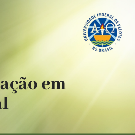
uação em
al