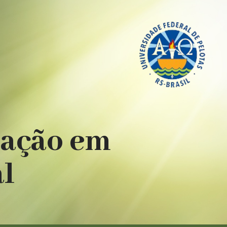
uação em
al