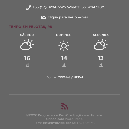
+55 (53) 3284-5525 Whatts: 53 32843202
clique para ver o e-mail
TEMPO EM PELOTAS, RS
SÁBADO
DOMINGO
SEGUNDA
16
14
13
4
4
4
Fonte: CPPMet / UFPel
©2026 Programa de Pós-Graduação em História.
Criado com
WordPress
.
Tema desenvolvido por
SGTIC / UFPel
.