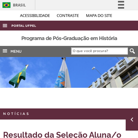
BRASIL
Simplifique!
ACESSIBILIDADE
CONTRASTE
MAPA DO SITE
Comunica BR
PORTAL UFPEL
Participe
ACESSO À INFORMAÇÃO
Programa de Pós-Graduação em História
Acesso à informação
AUDITORIA
MENU
Legislação
COBALTO
Canais
CONCURSOS
EDITAIS
INTERNACIONAL
OUVIDORIA
PORTARIAS
NOTÍCIAS
TELEFONES
Resultado da Seleção Aluna/o