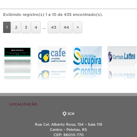
Exibindo registro(s) 1 a 10 de 435 encontrado(s).
1
2
3
4
…
43
44
>
LOCALIZAÇÃO
ICH
Rua Cel. Alberto Rosa, 154 – Sala 119
Centro - Pelotas, RS
CEP: 96010-770