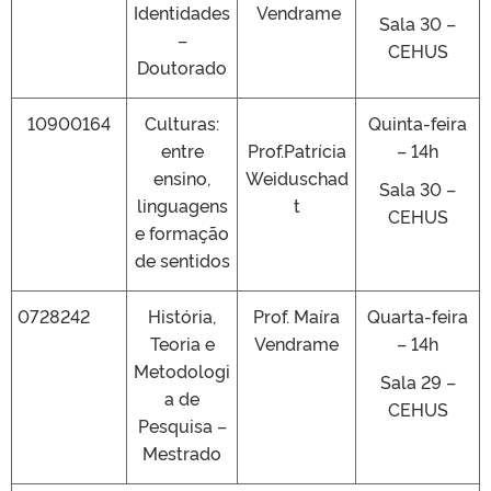
Identidades
Vendrame
Sala 30 –
–
CEHUS
Doutorado
10900164
Culturas:
Quinta-feira
entre
Prof.Patrícia
– 14h
ensino,
Weiduschad
Sala 30 –
linguagens
t
CEHUS
e formação
de sentidos
0728242
História,
Prof. Maíra
Quarta-feira
Teoria e
Vendrame
– 14h
Metodologi
Sala 29 –
a de
CEHUS
Pesquisa –
Mestrado