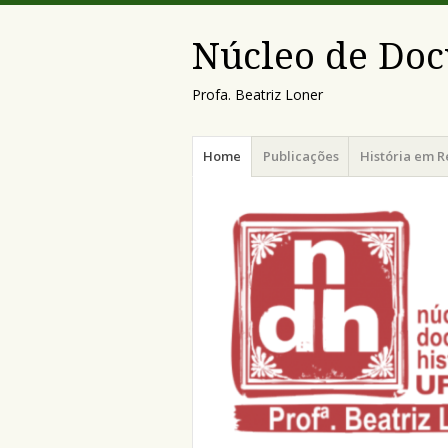
Núcleo de Doc
Profa. Beatriz Loner
Menu
Pular
Home
Publicações
História em R
para
o
conteúdo