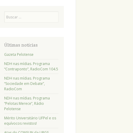
Pesquisa
Últimas notícias
Gazeta Pelotense
NDH nas mídias. Programa
“Contraponto”, RadioCom 104.5
NDH nas mídias. Programa
“Sociedade em Debate”,
RadioCom
NDH nas mídias. Programa
“Pelotas Merece”, Rádio
Pelotense
Mérito Universitário UFPel e os
equívocos revistos!
Atas do CONSUN da URGS