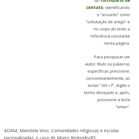
do
formulário de
contato
, identificando
o “assunto” como
“solicitação de artigo” e
no corpo do texto a
referência constante
nesta página.
Para pesquisar um
autor, título ou palavras
específicas pressione,
concomitantemente, as
teclas “ctrl + f”, digite o
termo desejado e, após,
pressione a tecla
“enter”.
ADAM, Maristela Voss. Comunidades religiosas e escolas
nacionalizadas: o caso de Morro Redondo/RS.