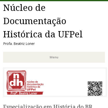
Núcleo de
Documentação
Histórica da UFPel
Profa. Beatriz Loner
Menu
Pular
para
o
conteúdo
Especialização em História do BR